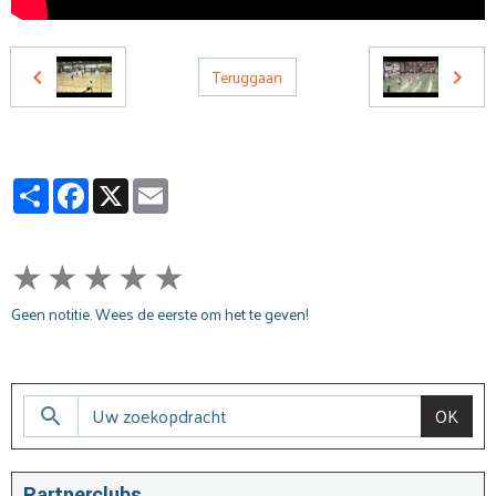
Teruggaan
Partager
Facebook
X
Email
★
★
★
★
★
Geen notitie. Wees de eerste om het te geven!
OK
Partnerclubs