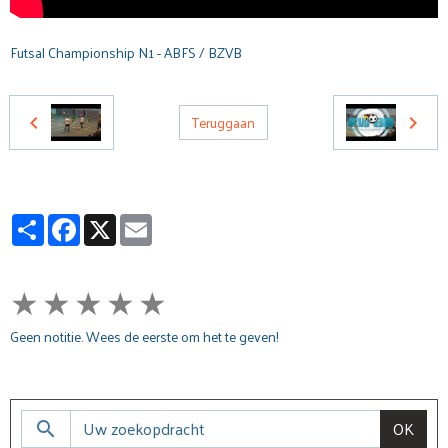
Futsal Championship N1 - ABFS / BZVB
Teruggaan
Partager
Facebook
X
Email
★
★
★
★
★
Geen notitie. Wees de eerste om het te geven!
OK