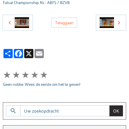
Futsal Championship N1 - ABFS / BZVB
Teruggaan
Partager
Facebook
X
Email
★
★
★
★
★
Geen notitie. Wees de eerste om het te geven!
OK