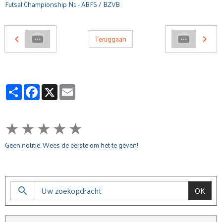
Futsal Championship N1 - ABFS / BZVB
Teruggaan
Partager
Facebook
X
Email
★
★
★
★
★
Geen notitie. Wees de eerste om het te geven!
OK