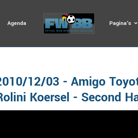
s
Agenda
Pagina's
omepage
Video's
BZVB
2010-2015
2010 - 2011
2010/12/03 - Amigo Toyota Schepdaal - Rolini Koersel - Second 
2010/12/03 - Amigo Toyot
Rolini Koersel - Second Ha