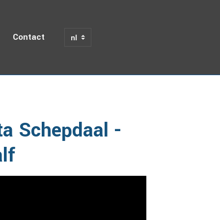
Contact
Half
a Schepdaal -
lf