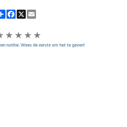
Partager
Facebook
X
Email
★
★
★
★
★
en notitie. Wees de eerste om het te geven!