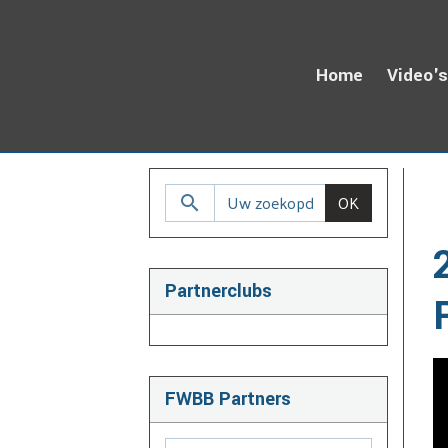
Home
Video'
H
OK
Partnerclubs
FWBB Partners