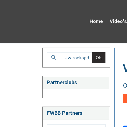
Home
Video'
H
OK
Partnerclubs
O
FWBB Partners