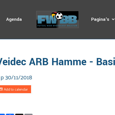
s
Agenda
Pagina's
omepage
Dagboek van de Uitzendingen
Veidec ARB Hamme - 
Veidec ARB Hamme - Basic
p 30/11/2018
Add to calendar