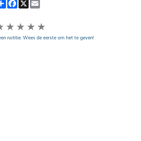
Partager
Facebook
X
Email
★
★
★
★
★
en notitie. Wees de eerste om het te geven!