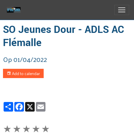
SO Jeunes Dour - ADLS AC
Flémalle
Op 01/04/2022
Add to calendar
Partager
Facebook
X
Email
★
★
★
★
★