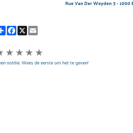
Rue Van Der Weyden 3 - 1000 
Partager
Facebook
X
Email
★
★
★
★
★
en notitie. Wees de eerste om het te geven!