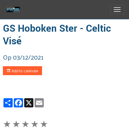
GS Hoboken Ster - Celtic
Visé
Op 03/12/2021
Add to calendar
Partager
Facebook
X
Email
★
★
★
★
★