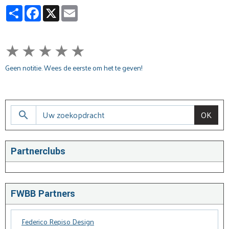
Partager
Facebook
X
Email
★
★
★
★
★
Geen notitie. Wees de eerste om het te geven!
OK
Partnerclubs
FWBB Partners
Federico Repiso Design