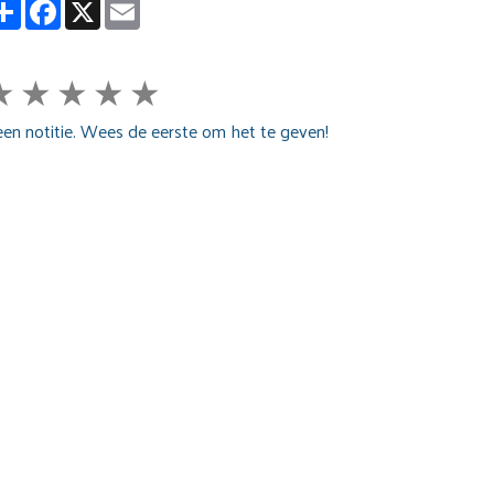
Partager
Facebook
X
Email
★
★
★
★
★
en notitie. Wees de eerste om het te geven!