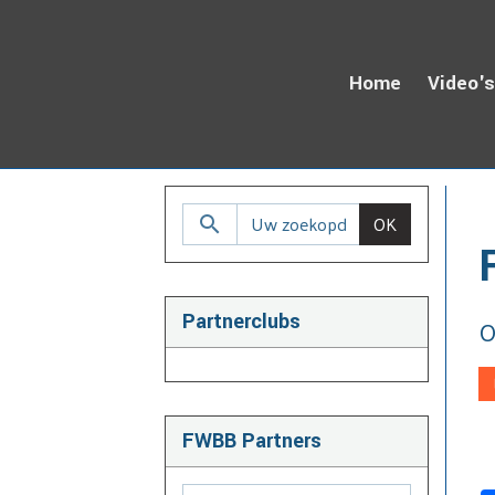
Home
Video'
H
OK
Partnerclubs
O
FWBB Partners