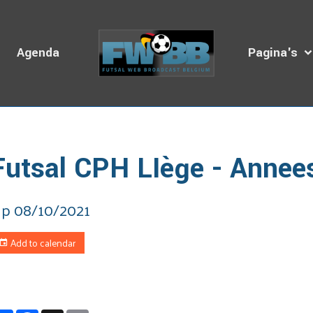
s
Agenda
Pagina's
omepage
Dagboek van de Uitzendingen
Futsal CPH LIège - 
Futsal CPH LIège - Annee
p 08/10/2021
Add to calendar