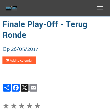
Finale Play-Off - Terug
Ronde
Op 26/05/2017
Add to calendar
Partager
Facebook
X
Email
★
★
★
★
★