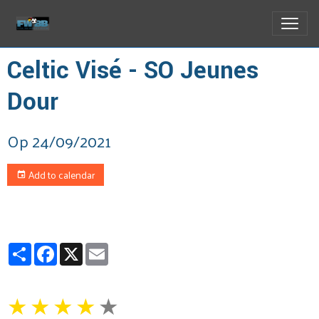
Celtic Visé - SO Jeunes
Dour
Op 24/09/2021
Add to calendar
Partager
Facebook
X
Email
★
★
★
★
★