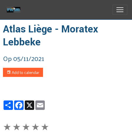
Atlas Liège - Moratex
Lebbeke
Op 05/11/2021
Add to calendar
Partager
Facebook
X
Email
★
★
★
★
★