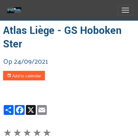
Atlas Liège - GS Hoboken
Ster
Op 24/09/2021
Add to calendar
Partager
Facebook
X
Email
★
★
★
★
★