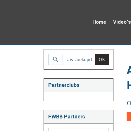
Home
Video'
H
OK
Partnerclubs
O
FWBB Partners