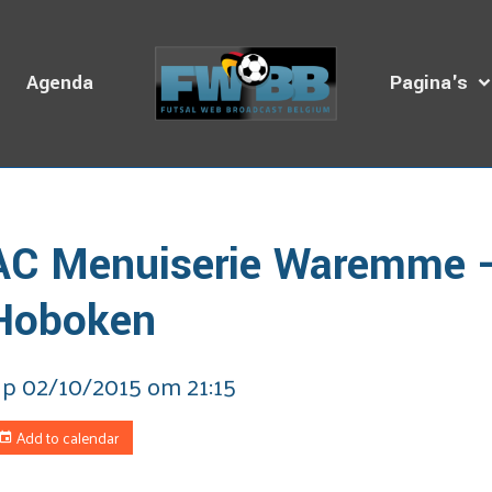
s
Agenda
Pagina's
omepage
Dagboek van de Uitzendingen
AC Menuiserie War
AC Menuiserie Waremme 
Hoboken
p 02/10/2015
om 21:15
Add to calendar