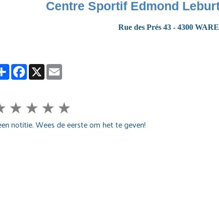
Centre Sportif Edmond Lebu
Rue des Prés 43 - 4300 W
Partager
Facebook
X
Email
★
★
★
★
★
en notitie. Wees de eerste om het te geven!