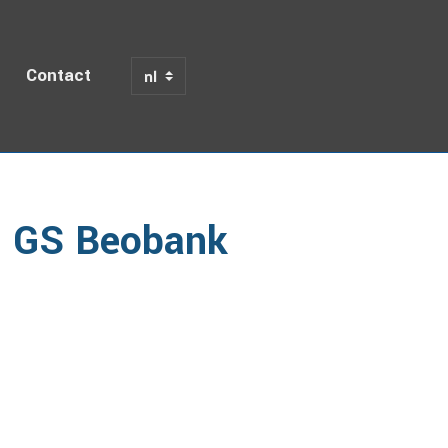
Contact
emme - GS Beobank Hoboken
- GS Beobank