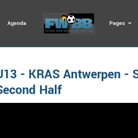
s
Agenda
Pages
cueil
Galerie Vidéo
Jeunes
U13 - KRAS Antwerpen - Ste Odi
U13 - KRAS Antwerpen - S
Second Half