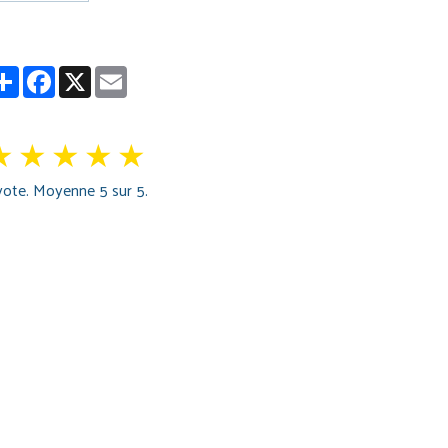
Partager
Facebook
X
Email
★
★
★
★
★
ote. Moyenne
5
sur 5.