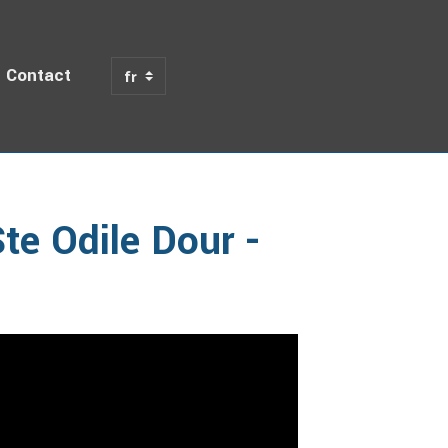
Contact
le Dour - Second Half
te Odile Dour -