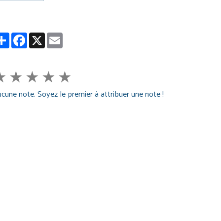
Partager
Facebook
X
Email
★
★
★
★
★
cune note. Soyez le premier à attribuer une note !