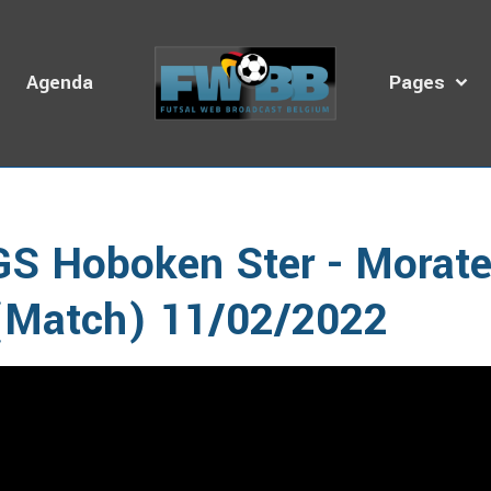
s
Agenda
Pages
cueil
Galerie Vidéo
ABFS
2021-2022
GS Hoboken Ster -
GS Hoboken Ster - Morat
(Match) 11/02/2022