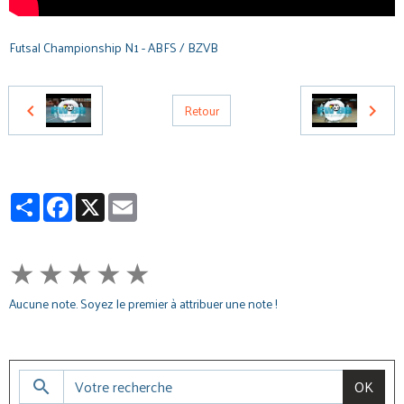
Futsal Championship N1 - ABFS / BZVB
Retour
Partager
Facebook
X
Email
★
★
★
★
★
Aucune note. Soyez le premier à attribuer une note !
OK