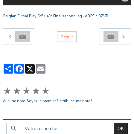
Belgian Futsal Play Off / 1/2 Final second leg - ABFS / BZVB
Retour
Partager
Facebook
X
Email
★
★
★
★
★
Aucune note. Soyez le premier à attribuer une note !
OK