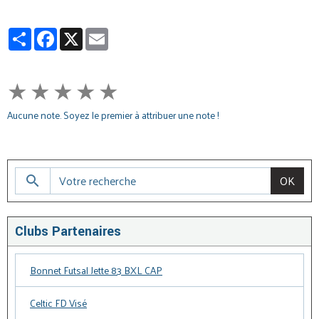
Partager
Facebook
X
Email
★
★
★
★
★
Aucune note. Soyez le premier à attribuer une note !
OK
Clubs Partenaires
Bonnet Futsal Jette 83 BXL CAP
Celtic FD Visé