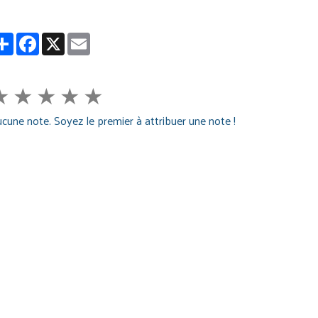
Partager
Facebook
X
Email
★
★
★
★
★
cune note. Soyez le premier à attribuer une note !