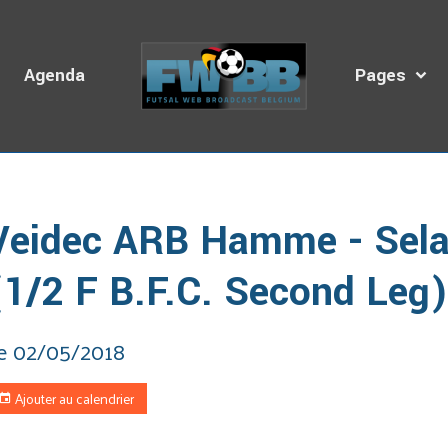
s
Agenda
Pages
cueil
Agenda des Diffusions
Veidec ARB Hamme - SelaKlean Th
Veidec ARB Hamme - Sela
(1/2 F B.F.C. Second Leg
e 02/05/2018
Ajouter au calendrier