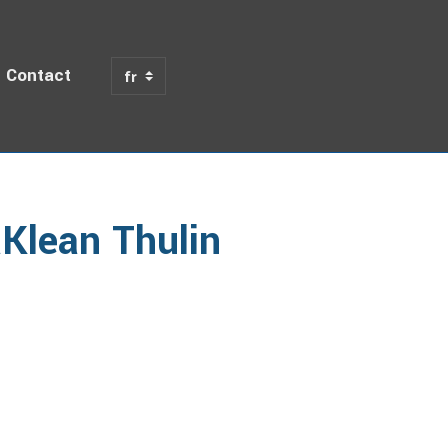
Contact
ulin (1/2 F B.F.C. Second Leg)
Klean Thulin
)