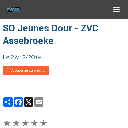
SO Jeunes Dour - ZVC
Assebroeke
Le 27/12/2019
Ajouter au calendrier
Partager
Facebook
X
Email
★
★
★
★
★