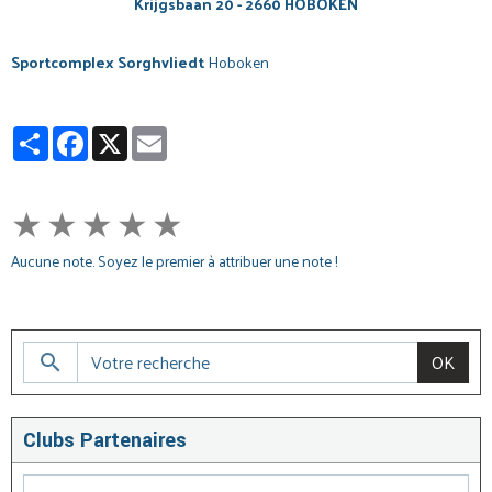
Krijgsbaan 20 - 2660 HOBOKEN
Sportcomplex Sorghvliedt
Hoboken
Partager
Facebook
X
Email
★
★
★
★
★
Aucune note. Soyez le premier à attribuer une note !
OK
Clubs Partenaires