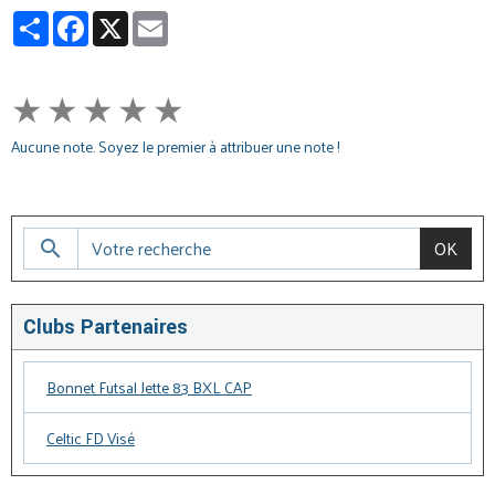
Partager
Facebook
X
Email
★
★
★
★
★
Aucune note. Soyez le premier à attribuer une note !
OK
Clubs Partenaires
Bonnet Futsal Jette 83 BXL CAP
Celtic FD Visé