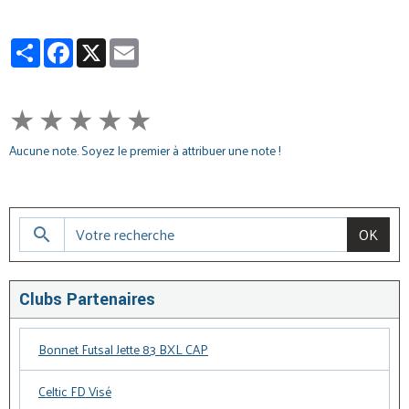
Partager
Facebook
X
Email
★
★
★
★
★
Aucune note. Soyez le premier à attribuer une note !
OK
Clubs Partenaires
Bonnet Futsal Jette 83 BXL CAP
Celtic FD Visé