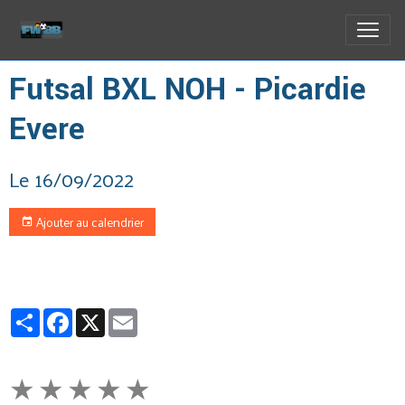
Futsal BXL NOH - Picardie
Evere
Le 16/09/2022
Ajouter au calendrier
Partager
Facebook
X
Email
★
★
★
★
★