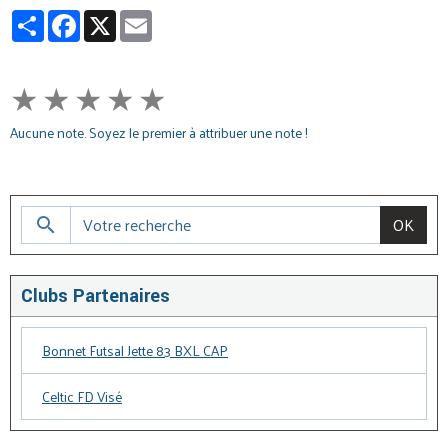
Partager
Facebook
X
Email
★
★
★
★
★
Aucune note. Soyez le premier à attribuer une note !
OK
Clubs Partenaires
Bonnet Futsal Jette 83 BXL CAP
Celtic FD Visé