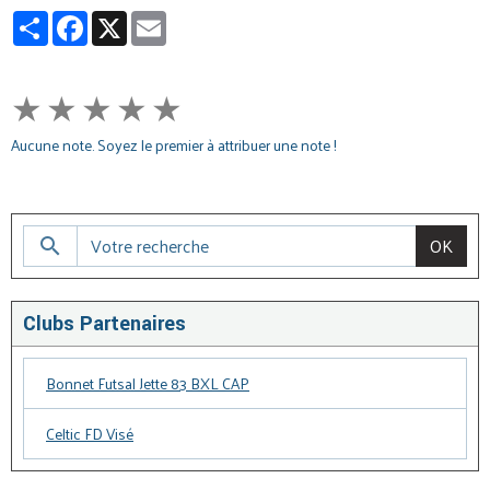
Partager
Facebook
X
Email
★
★
★
★
★
Aucune note. Soyez le premier à attribuer une note !
OK
Clubs Partenaires
Bonnet Futsal Jette 83 BXL CAP
Celtic FD Visé