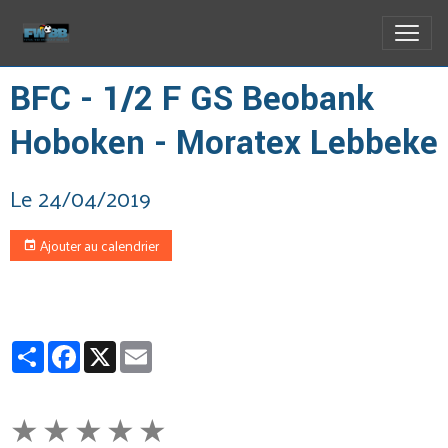
BFC - 1/2 F GS Beobank
Hoboken - Moratex Lebbeke
Le 24/04/2019
Ajouter au calendrier
Partager
Facebook
X
Email
★
★
★
★
★