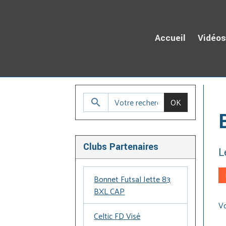
Accueil
Vidéo
Ac
OK
Clubs Partenaires
L
Bonnet Futsal Jette 83
BXL CAP
V
Celtic FD Visé