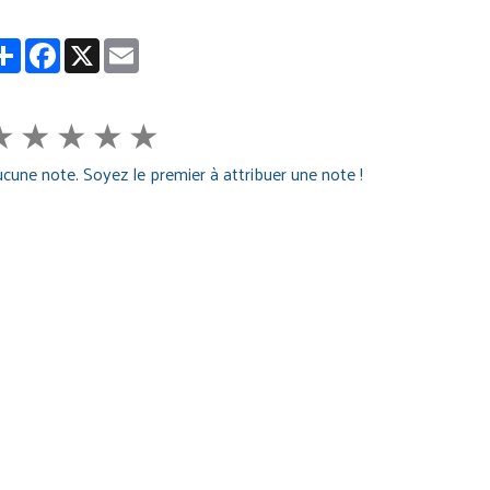
Partager
Facebook
X
Email
★
★
★
★
★
cune note. Soyez le premier à attribuer une note !