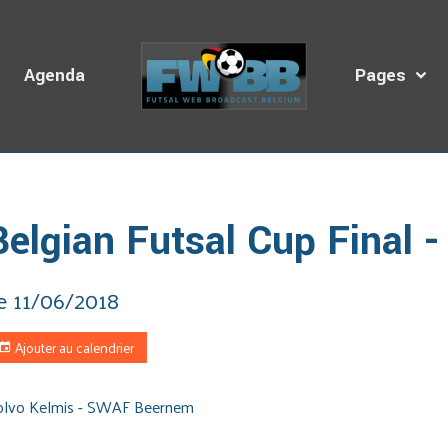
s
Agenda
Pages
cueil
Agenda des Diffusions
Belgian Futsal Cup Final - Ladies
Belgian Futsal Cup Final -
e 11/06/2018
Ajouter au calendrier
olvo Kelmis - SWAF Beernem